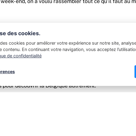
n week-end, on a voulu rassembler tout ce qu’il faut au 
ous promet
lise des cookies.
des cookies pour améliorer votre expérience sur notre site, analyser 
e contenu. En continuant votre navigation, vous acceptez l’utilisati
, régulièrement mis à jour.
que de confidentialité
iques, faciles à appliquer.
érences
t agréable, que vous soyez sur ordi ou smartphone.
s pour découvrir la Belgique autrement.
PARTAGER :
Le site est encore en construction et va continuer à s’a
ajouter toujours plus de contenu et rendre votre expérie
revenir régulièrement !