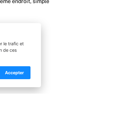
même endroit, simple
le trafic et
on de ces
Accepter
SUIVANT
méliorer avec le temps.
nce encore meilleure,