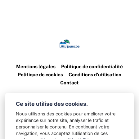
Mentions légales
Politique de confidentialité
Politique de cookies
Conditions d'utilisation
Contact
©
2026
jours.be — Tous droits réservés
Ce site utilise des cookies.
Nous utilisons des cookies pour améliorer votre
Les informations sont fournies à titre indicatif. jours.be décline
expérience sur notre site, analyser le trafic et
personnaliser le contenu. En continuant votre
toute responsabilité en cas d’erreur ou d’évolution des données.
navigation, vous acceptez l’utilisation de ces