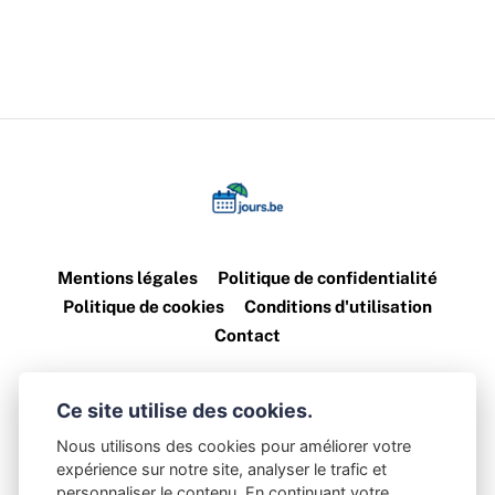
Mentions légales
Politique de confidentialité
Politique de cookies
Conditions d'utilisation
Contact
©
2026
jours.be — Tous droits réservés
Ce site utilise des cookies.
Nous utilisons des cookies pour améliorer votre
Les informations sont fournies à titre indicatif. jours.be décline
expérience sur notre site, analyser le trafic et
personnaliser le contenu. En continuant votre