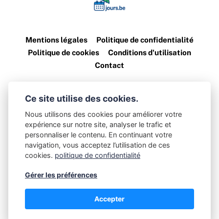
Mentions légales
Politique de confidentialité
Politique de cookies
Conditions d'utilisation
Contact
©
2026
jours.be — Tous droits réservés
Ce site utilise des cookies.
Nous utilisons des cookies pour améliorer votre
Les informations sont fournies à titre indicatif. jours.be décline
expérience sur notre site, analyser le trafic et
personnaliser le contenu. En continuant votre
toute responsabilité en cas d’erreur ou d’évolution des données.
navigation, vous acceptez l’utilisation de ces
cookies.
politique de confidentialité
Les noms, logos et marques présents sur ce site sont la propriété
de leurs titulaires respectifs.
Gérer les préférences
Accepter